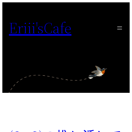
内
容
Eriii'sCafe
を
ス
キ
ッ
プ