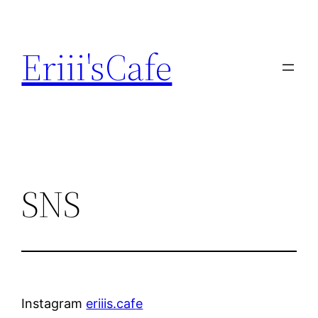
内
容
Eriii'sCafe
を
ス
キ
ッ
プ
SNS
Instagram
eriiis.caf
e