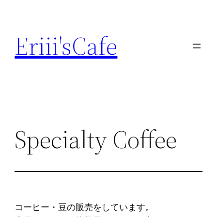
内
容
Eriii'sCafe
を
ス
キ
ッ
プ
Specialty Coffee
コーヒー・豆の販売をしています。