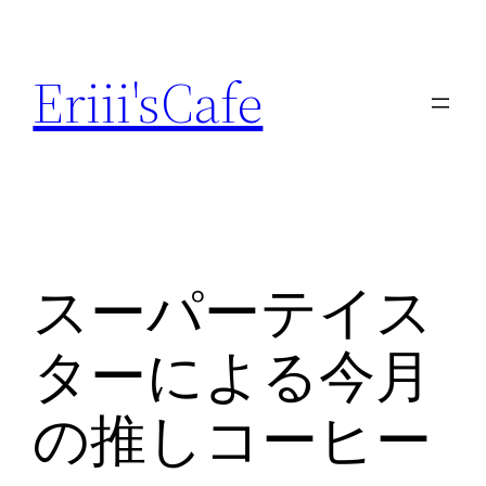
内
容
Eriii'sCafe
を
ス
キ
ッ
プ
スーパーテイス
ターによる今月
の推しコーヒー