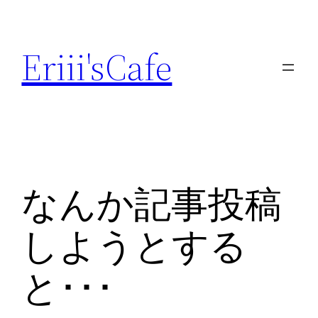
内
容
Eriii'sCafe
を
ス
キ
ッ
プ
なんか記事投稿
しようとする
と･･･