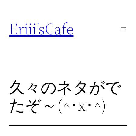
内
容
Eriii'sCafe
を
ス
キ
ッ
プ
久々のネタがで
たぞ～(^･x･^)