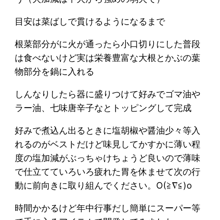
目安は菜ばしで貫けるようになるまで
根菜部分がに火が通ったら小口切りにした普段
は食べないけど実は栄養豊富な大根とかぶの葉
物部分を鍋に入れる
しんなりしたら器に盛りつけて好みでゴマ油や
ラー油、七味唐辛子なとトッピングして完成
好みで煮込ん出るときに塩胡椒や醤油少々等入
れるのがベストだけど味見してかすかに薄い程
度の塩加減がぶっちゃけちょうど良いので薄味
で仕立てていろいろ疲れた胃を休ませて次の行
動に前向きに取り組んでください。O(≧∇≦)o
時間かかるけど年中行事だし簡単にスーパー等