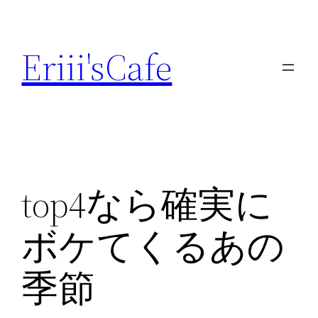
内
容
Eriii'sCafe
を
ス
キ
ッ
プ
top4なら確実に
ボケてくるあの
季節