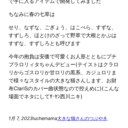
で手に入るアイテムで開発してみました
ちなみに春の七草は
せり、なずな、ごぎょう、はこべら、すずな、
すずしろ、ほとけのざって野草で大根とかぶは
すずな、すずしろとも呼びます
今年の抱負は安価で可愛くお人形とともにプチ
プラロリィタちゃんデビュー(テイストはクラロ
リからゴスロリか甘ロリの黒系、カジュロリま
で様々なスタイルの大きな猫さんします、お財
布ClariSのカバー曲状態なので控えめに)(こんな
場面でネタにしてｻｰｾﾝ西川ニキ)
1月 7, 2023
luchemama
大きな猫さんのつぶやき