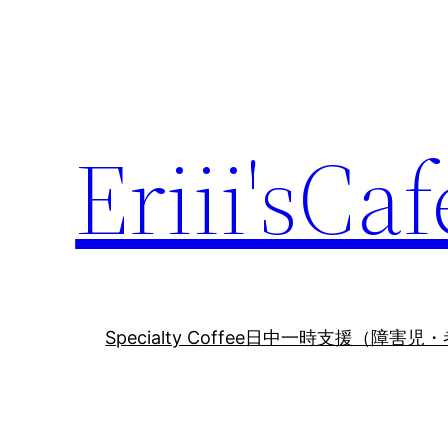
内
容
を
ス
キ
Eriii'sCaf
ッ
プ
Specialty Coffee
日中一時支援（障害児・