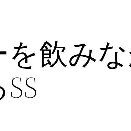
ーを飲みな
SS