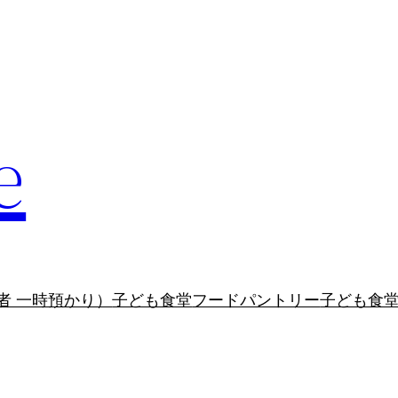
e
者 一時預かり）
子ども食堂
フードパントリー
子ども食堂