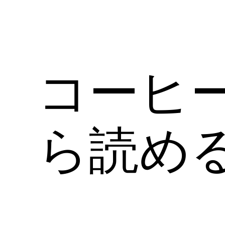
コーヒ
ら読める