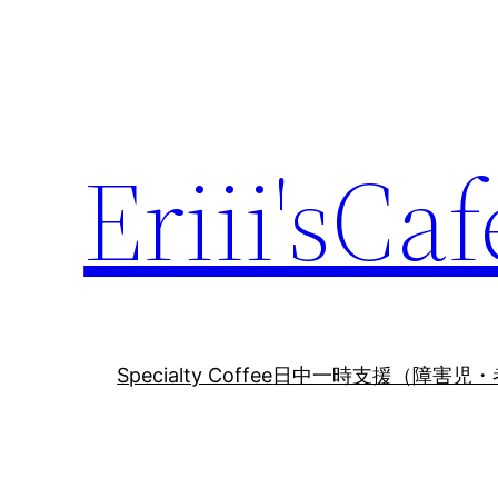
内
容
を
ス
キ
Eriii'sCaf
ッ
プ
Specialty Coffee
日中一時支援（障害児・