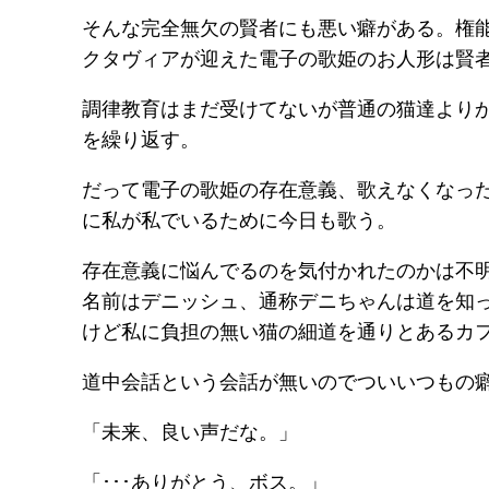
そんな完全無欠の賢者にも悪い癖がある。権
クタヴィアが迎えた電子の歌姫のお人形は賢
調律教育はまだ受けてないが普通の猫達より
を繰り返す。
だって電子の歌姫の存在意義、歌えなくなっ
に私が私でいるために今日も歌う。
存在意義に悩んでるのを気付かれたのかは不
名前はデニッシュ、通称デニちゃんは道を知
けど私に負担の無い猫の細道を通りとあるカ
道中会話という会話が無いのでついいつもの
「未来、良い声だな。」
「･･･ありがとう、ボス。」