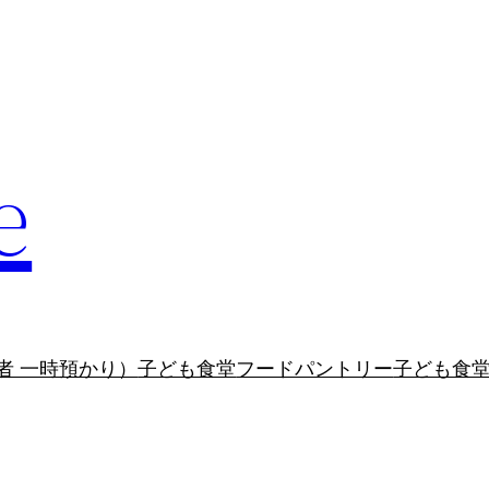
e
者 一時預かり）
子ども食堂
フードパントリー
子ども食堂