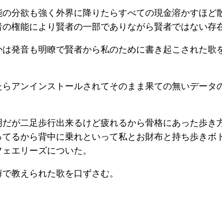
能の分欲も強く外界に降りたらすべての現金溶かすほど
者の権能により賢者の一部でありながら賢者ではない存
かは発音も明瞭で賢者から私のために書き起こされた歌
たらアンインストールされてそのまま果ての無いデータ
明だが二足歩行出来るけど疲れるから骨格にあった歩き
ってるから背中に乗れといって私とお財布と持ち歩きボ
フェエリーズについた。
癖で教えられた歌を口ずさむ。