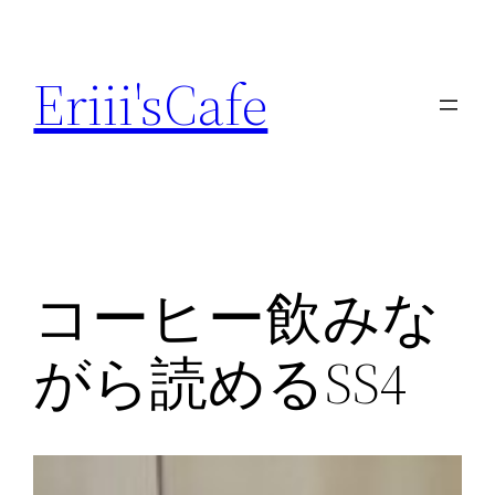
内
容
Eriii'sCafe
を
ス
キ
ッ
プ
コーヒー飲みな
がら読めるSS4