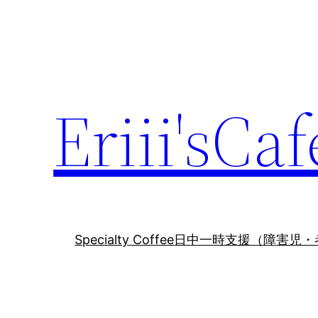
内
容
を
ス
キ
Eriii'sCaf
ッ
プ
Specialty Coffee
日中一時支援（障害児・