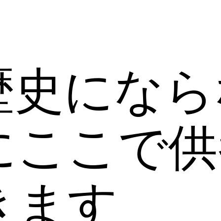
歴史になら
にここで供
きます