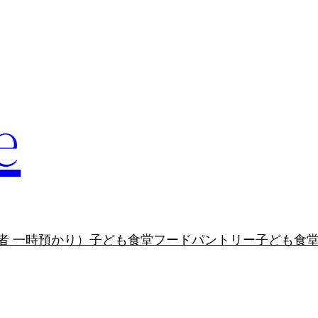
e
者 一時預かり）
子ども食堂
フードパントリー
子ども食堂