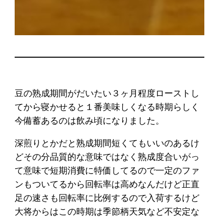
豆の熟成期間がだいたい３ヶ月程度ローストし
てから寝かせると１番美味しくなる時期らしく
今備蓄あるのは飲み頃になりました。
深煎りとかだと熟成期間短くてもいいのあるけ
どその分品質的な意味ではなく熟成度合いがっ
て意味で短期消費に特価してるので一定のファ
ンもついてるから回転率は高めなんだけど正直
足の速さも回転率に比例するので入荷するけど
大将からはこの時期は季節柄天気など不安定な