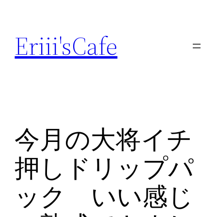
内
容
Eriii'sCafe
を
ス
キ
ッ
プ
今月の大将イチ
押しドリップパ
ック いい感じ