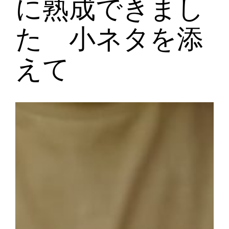
に熟成できまし
た 小ネタを添
えて