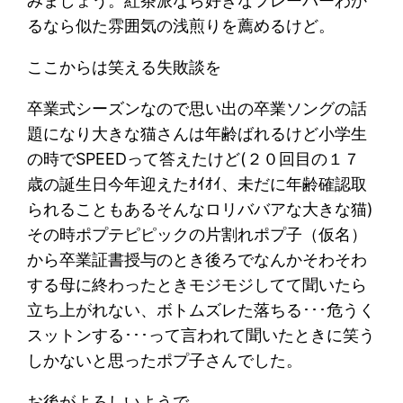
みましょう。紅茶派なら好きなフレーバーわか
るなら似た雰囲気の浅煎りを薦めるけど。
ここからは笑える失敗談を
卒業式シーズンなので思い出の卒業ソングの話
題になり大きな猫さんは年齢ばれるけど小学生
の時でSPEEDって答えたけど(２０回目の１７
歳の誕生日今年迎えたｵｲｵｲ、未だに年齢確認取
られることもあるそんなロリババアな大きな猫)
その時ポプテピピックの片割れポプ子（仮名）
から卒業証書授与のとき後ろでなんかそわそわ
する母に終わったときモジモジしてて聞いたら
立ち上がれない、ボトムズレた落ちる･･･危うく
スットンする･･･って言われて聞いたときに笑う
しかないと思ったポプ子さんでした。
お後がよろしいようで