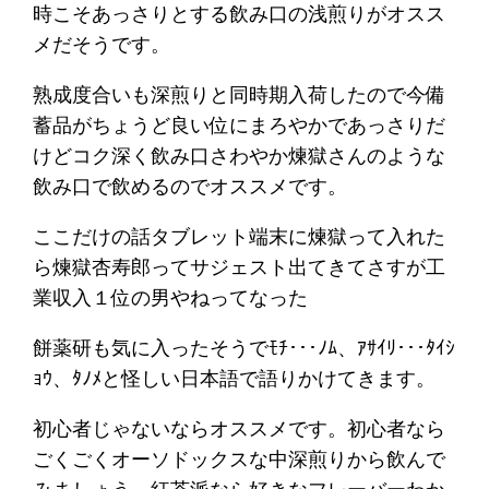
時こそあっさりとする飲み口の浅煎りがオスス
メだそうです。
熟成度合いも深煎りと同時期入荷したので今備
蓄品がちょうど良い位にまろやかであっさりだ
けどコク深く飲み口さわやか煉獄さんのような
飲み口で飲めるのでオススメです。
ここだけの話タブレット端末に煉獄って入れた
ら煉獄杏寿郎ってサジェスト出てきてさすが工
業収入１位の男やねってなった
餅薬研も気に入ったそうでﾓﾁ･･･ﾉﾑ、ｱｻｲﾘ･･･ﾀｲｼ
ｮｳ、ﾀﾉﾒと怪しい日本語で語りかけてきます。
初心者じゃないならオススメです。初心者なら
ごくごくオーソドックスな中深煎りから飲んで