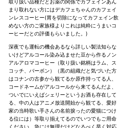
取り扱い品種だとお薬の関係でカフェインあん
まり取れない方にはデカフェちゃんのカフェイ
ンレスコーヒー(胃を切除になってカフェイン飲
めない方のご家族様よりこれは純粋にうまいコ
ーヒーだとの評価もらいました。)
深夜でも運転の機会あるなら詳しい製法知らな
いけどアルコール染み込ませた豆から作るノン
アルアロマコーヒー（取り扱い銘柄はラム、ス
コッチ、バーボン）（黒の組織だと気づいた方
はコナンの古参から観てるか原作持ってる人、
コードネームがアルコールから来てるんだよ、
ついでにいえばシェリーというお酒も存在して
る、中の人はアニメ放送開始から観てる、愛好
家の当時歌い手さんの名前捩ったの愛猫につけ
る位には）等取り揃えてるのでいつでもご用命
ください、急には無理だけどなるべく早く対応