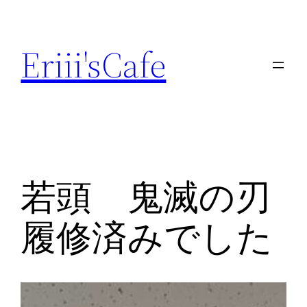
内
容
Eriii'sCafe
を
ス
キ
ッ
プ
若頭 鬼滅の刃
履修済みでした