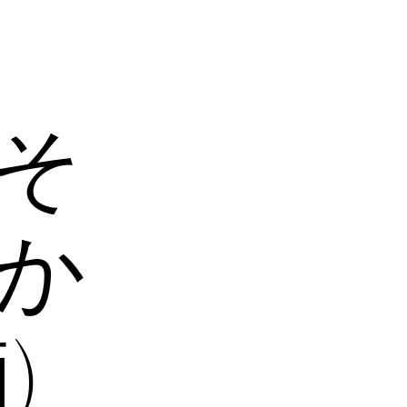
そ
か
)