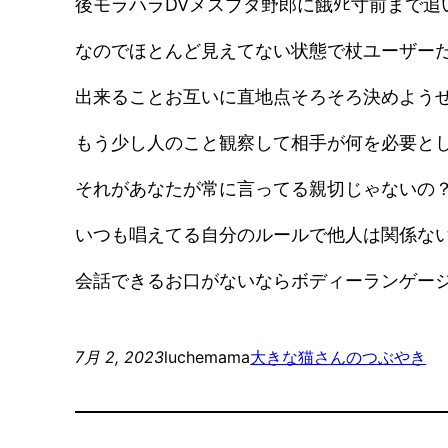
後モラハラDVメスブタ野郎に餓ﾀﾋ寸前まで
なのでほとんど見えてない状態で杖ユーザー
出来ることお互いに直地点そろそろ決めよう
もう少し人のこと観察して相手が何を必要と
それがあなたが常に言ってる親切じゃないの
いつも唱えてる自分のルールで他人は関係な
会話できるお口がないならボディーランゲー
7月 2, 2023
luchemama
大きな猫さんのつぶやき