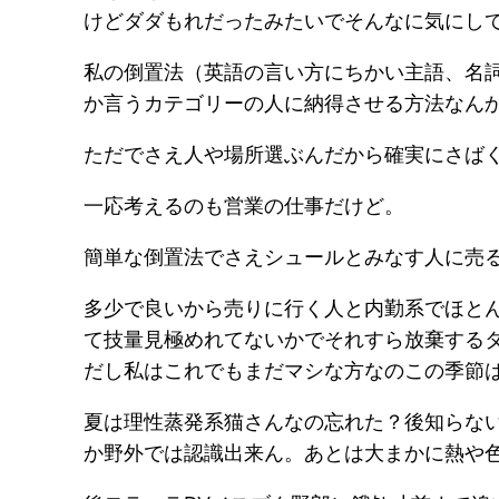
けどダダもれだったみたいでそんなに気にし
私の倒置法（英語の言い方にちかい主語、名
か言うカテゴリーの人に納得させる方法なん
ただでさえ人や場所選ぶんだから確実にさば
一応考えるのも営業の仕事だけど。
簡単な倒置法でさえシュールとみなす人に売
多少で良いから売りに行く人と内勤系でほと
て技量見極めれてないかでそれすら放棄する
だし私はこれでもまだマシな方なのこの季節
夏は理性蒸発系猫さんなの忘れた？後知らな
か野外では認識出来ん。あとは大まかに熱や