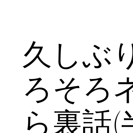
久しぶ
ろそろ
ら裏話(