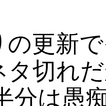
りの更新で
ネタ切れだ
半分は愚痴