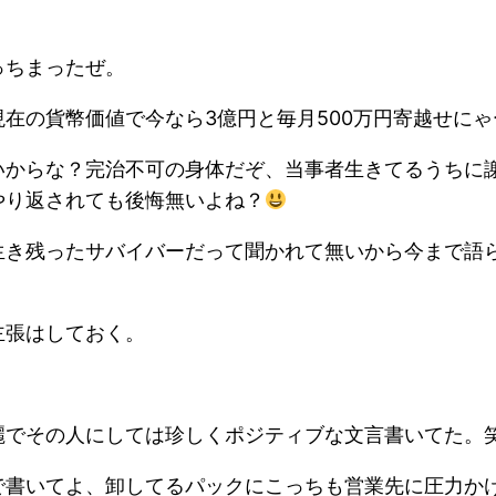
っちまったぜ。
在の貨幣価値で今なら3億円と毎月500万円寄越せに
いからな？完治不可の身体だぞ、当事者生きてるうちに
やり返されても後悔無いよね？
生き残ったサバイバーだって聞かれて無いから今まで語
主張はしておく。
麗でその人にしては珍しくポジティブな文言書いてた。
で書いてよ、卸してるパックにこっちも営業先に圧力か