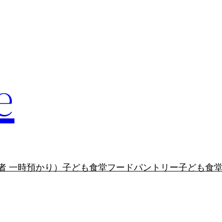
e
者 一時預かり）
子ども食堂
フードパントリー
子ども食堂