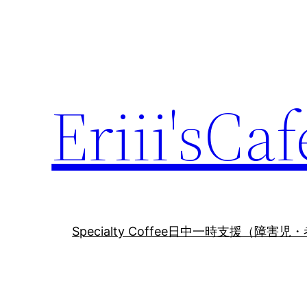
内
容
を
ス
キ
Eriii'sCaf
ッ
プ
Specialty Coffee
日中一時支援（障害児・