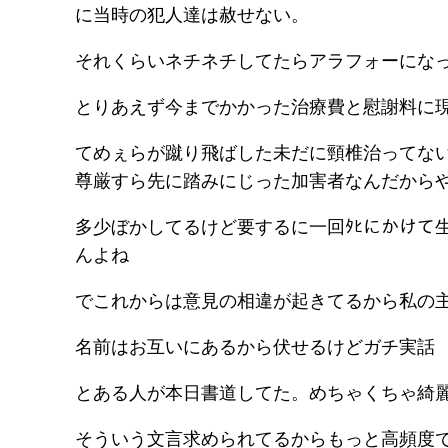
に当時の犯人達は赦せない。
それくらいネチネチしてたらアラフォーにな
とりあえず今までかかった治療費と慰謝料に現
てめぇらが蹴り飛ばした未だに頸椎治ってな
尊厳すら先に踏みにじった加害者なんだから
多少ぼかしてるけど要するに一回ﾀﾋにかけて
んよね
でこれからは意見の相違が起きてるから私の
名前はお互いにあるから伏せるけどガチ実話
とある人が本日書道してた。めちゃくちゃ綺
そういう文言求められてるからもっと高頻度