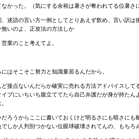
てなかった。（気にする余裕は暑さが奪われてる位暑さ
詞、述語の言い方一例としてとりあえず飲め、言い訳は
か無いのよ、正攻法の方法しか
く営業のこと考えてよ。
るにはそこそこ努力と知識量居るんだから。
んど接点ないんだらか確実に売れる方法アドバイスして
タイプにいちいち腹立ててたら自己弁護だが身が持たん
は。
いだろうからここに書いておくけど明るさにも暗さにも
色でしか人判別つかない位眼球破壊されてんの、もちろ