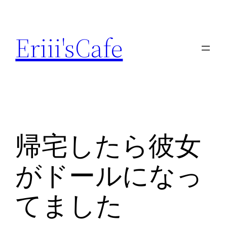
内
容
Eriii'sCafe
を
ス
キ
ッ
プ
帰宅したら彼女
がドールになっ
てました