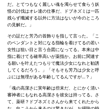
だ。とてつもなく麗しい魂を濁らせて食らう妖
怪の討伐はオレ達の仕事だ、ドブネズミは一匹
残らず殲滅する以外に方法はないが今のところ
の見解だ。」
その証だと芳乃の首飾りを指して言った。「こ
のペンダントと対になる指輪を着けてるの若い
女性は狙い目と言う合図になってる。本来は中
指に着けてる確率高いが薬指か。お前に関連す
る願いを叶えたつもりで魔法少女になれと勧誘
してくるだろう。」「そもそも芳乃は少女と呼
ぶには無理がある年齢してるんですが…？」
「魂の高潔さに実年齢は些末だ、とにかく清い
審神者にもなれる高潔さを彼女は持ってる。さ
て、薬研？ドブネズミさんから来てくれたから
な。向こうから来るのは驚きだが、お掃除の時