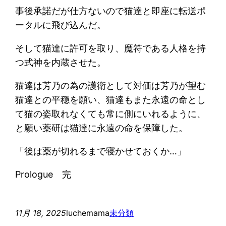
事後承諾だが仕方ないので猫達と即座に転送ポ
ータルに飛び込んだ。
そして猫達に許可を取り、魔符である人格を持
つ式神を内蔵させた。
猫達は芳乃の為の護衛として対価は芳乃が望む
猫達との平穏を願い、猫達もまた永遠の命とし
て猫の姿取れなくても常に側にいれるように、
と願い薬研は猫達に永遠の命を保障した。
「後は薬が切れるまで寝かせておくか…」
Prologue 完
11月 18, 2025
luchemama
未分類