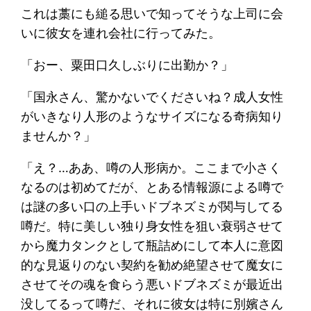
これは藁にも縋る思いで知ってそうな上司に会
いに彼女を連れ会社に行ってみた。
「おー、粟田口久しぶりに出勤か？」
「国永さん、驚かないでくださいね？成人女性
がいきなり人形のようなサイズになる奇病知り
ませんか？」
「え？…ああ、噂の人形病か。ここまで小さく
なるのは初めてだが、とある情報源による噂で
は謎の多い口の上手いドブネズミが関与してる
噂だ。特に美しい独り身女性を狙い衰弱させて
から魔力タンクとして瓶詰めにして本人に意図
的な見返りのない契約を勧め絶望させて魔女に
させてその魂を食らう悪いドブネズミが最近出
没してるって噂だ、それに彼女は特に別嬪さん