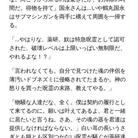
間だ。得物を持て」国永さんは…いや鶴丸国永
はサブマシンガンを両手に構えて周囲を一掃す
る。
「…やはりな、薬研。奴は特急呪霊として認可
された、破壊レベルは上限いっぱい無制限だ、
やれるよな！？」
「言われなくても。自分で見つけた魂の伴侶を
薄汚いドブネズミに侵略されてたまるか。神の
怒りを買った呪霊の末路、教えてやる。」
「物騒な人達だな、全く。僕は契約の履行とし
て来てるのに。願いは叶えてあるよ、君と一緒
に居たいと言うね。さあ、その魂の器を君達は
提供しなければならない。」白い耳の長いうさ
ぎとも猫とも区別つかない呪霊が騒ぐが薬研達