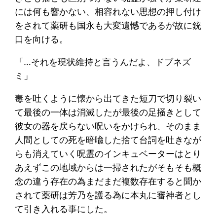
には何も響かない、相容れない思想の押し付け
をされて薬研も国永も大変遺憾であるが故に銃
口を向ける。
「…それを現状維持と言うんだよ、ドブネズ
ミ」
毒を吐くように懐から出てきた短刀で切り裂い
て最後の一体は消滅したが最後の足掻きとして
彼女の器を戻らない呪いをかけられ、そのまま
人間としての死を暗喩した捨て台詞を吐きなが
らも消えていく呪霊のインキュベーターはとり
あえずこの地域からは一掃されたがそもそも概
念の違う存在の為まだまだ複数存在すると聞か
されて薬研は芳乃を護る為に本丸に審神者とし
て引き入れる事にした。