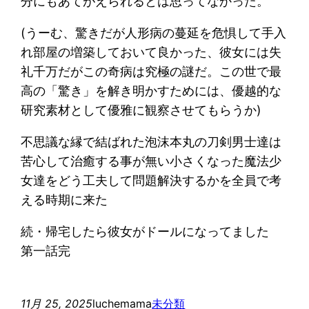
分にもあてがえられるとは思ってなかった。
(うーむ、驚きだが人形病の蔓延を危惧して手入
れ部屋の増築しておいて良かった、彼女には失
礼千万だがこの奇病は究極の謎だ。この世で最
高の「驚き」を解き明かすためには、優越的な
研究素材として優雅に観察させてもらうか)
不思議な縁で結ばれた泡沫本丸の刀剣男士達は
苦心して治癒する事が無い小さくなった魔法少
女達をどう工夫して問題解決するかを全員で考
える時期に来た
続・帰宅したら彼女がドールになってました
第一話完
11月 25, 2025
luchemama
未分類