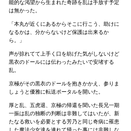
能的な渇望から生まれた奇跡を乱は手放す予定
は無かった。
「本丸が近くにあるからそこに行こう、助けに
なるかは、分からないけど保護は出来るか
ら。」
声が掠れてて上手く口を紡げた気がしないけど
黒衣のドールには伝わったみたいで安堵する
乱。
京極がその黒衣のドールを抱きかかえ、参りま
しょうと優雅に転送ポータルを開いた。
厚と乱、五虎退、京極の帰還を聞いた長兄一期
一振は乱の独断の判断は非難してはいたが、新
たなる救いを必要とする芳乃と同じ奇病に罹患
した魔法少女達を連れて帰った事には非難しな