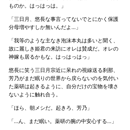
ものか。はっはっは。」
「三日月、悠長な事言ってないでとにかく保護
分母増やすしか無いんだよ…」
「我等のような主なき泡沫本丸は多いと聞く、
故に麗しき姫君の来訪にオレは賛成だ。オレの
神嫁も居るかもな。はっはっはっ」
悠長に笑う三日月宗近に呆れの視線送る刹那、
芳乃がまだ眠りの世界から戻らないのを気付い
た薬研は起きるように、自分だけの宝物を壊さ
ないように触れ合う。
「ほら、朝メシだ。起きろ、芳乃」
「…ん、まだ眠い。薬研の腕の中安心する…」