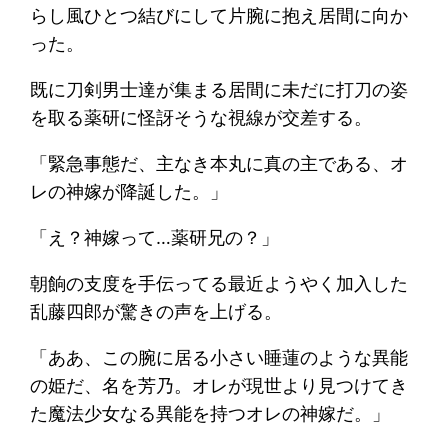
らし風ひとつ結びにして片腕に抱え居間に向か
った。
既に刀剣男士達が集まる居間に未だに打刀の姿
を取る薬研に怪訝そうな視線が交差する。
「緊急事態だ、主なき本丸に真の主である、オ
レの神嫁が降誕した。」
「え？神嫁って…薬研兄の？」
朝餉の支度を手伝ってる最近ようやく加入した
乱藤四郎が驚きの声を上げる。
「ああ、この腕に居る小さい睡蓮のような異能
の姫だ、名を芳乃。オレが現世より見つけてき
た魔法少女なる異能を持つオレの神嫁だ。」