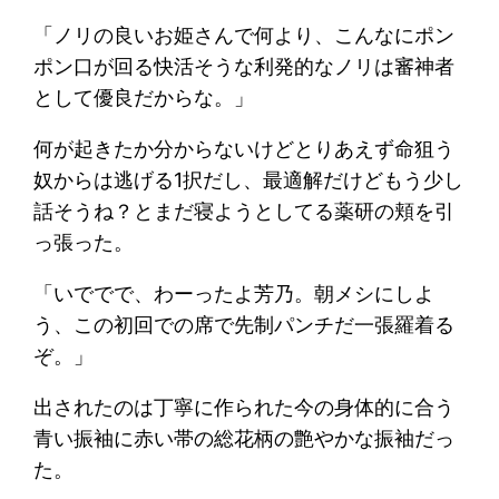
「ノリの良いお姫さんで何より、こんなにポン
ポン口が回る快活そうな利発的なノリは審神者
として優良だからな。」
何が起きたか分からないけどとりあえず命狙う
奴からは逃げる1択だし、最適解だけどもう少し
話そうね？とまだ寝ようとしてる薬研の頬を引
っ張った。
「いででで、わーったよ芳乃。朝メシにしよ
う、この初回での席で先制パンチだ一張羅着る
ぞ。」
出されたのは丁寧に作られた今の身体的に合う
青い振袖に赤い帯の総花柄の艶やかな振袖だっ
た。