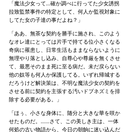
「魔法少女って…確か調べに行ってた少女誘拐
拉致監禁事件の特定として、何人か監視対象に
してた女の子達の事だよね？」
「ああ、無茶な契約を勝手に施され、このよう
なオレ達にとっては片手で持てる位小さくなる
奇病に罹患し、日常生活もままならないように
無理やり落とし込み、自尊心や尊厳を無くさせ
て、最悪そのまま死に至る病だ。未だ戻らない
他の奴等も何人か保護してる。いずれ帰城する
だろうけど解決策は、不明な魔法少女の契約を
させる前に契約を主張する汚いドブネズミを排
除する必要がある。」
「ほぅ、小さな身体に、随分と大きな華を咲か
せたものだ。……さて、この美しき主は、一体
何処の古い物語から、今日の朝餉に迷い込んだ