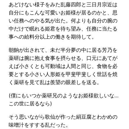
あどけない様子をみた乱藤四郎と三日月宗近は
自分にもこんな可愛いお姫様が居るのかと、思
い任務へのやる気が出た。何よりも自分の腕の
中だけで眠れる姫君を待ち望み、任務に当たる
事への給料分以上の働きを期待して。
朝餉が出されて、未だ半分夢の中に居る芳乃を
薬研は腕に抱え食事を摂らせる、口元にあてが
えば小さくとも可動域は人間と同じ、食物を必
要とする小さい人形姫を甲斐甲斐しく世話を焼
く薬研を見て乱は羨望の眼差しを送る。
(僕にもいつか薬研兄のようなお姫様欲しいな…
この世に居るなら)
そう思いながら歌仙が作った絹豆腐とわかめの
味噌汁をすする乱だった。