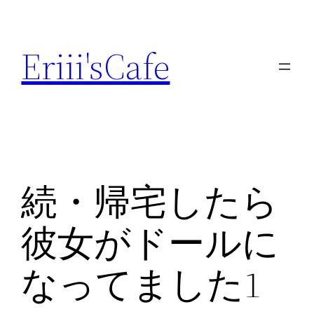
内
容
Eriii'sCafe
を
ス
キ
ッ
プ
続・帰宅したら
彼女がドールに
なってました1